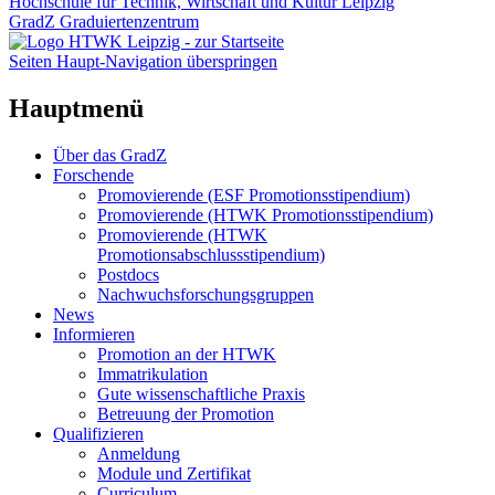
Hochschule für Technik, Wirtschaft und Kultur Leipzig
GradZ Graduiertenzentrum
Seiten Haupt-Navigation überspringen
Hauptmenü
Über das GradZ
Forschende
Promovierende (ESF Promotionsstipendium)
Promovierende (HTWK Promotionsstipendium)
Promovierende (HTWK
Promotionsabschlussstipendium)
Postdocs
Nachwuchsforschungsgruppen
News
Informieren
Promotion an der HTWK
Immatrikulation
Gute wissenschaftliche Praxis
Betreuung der Promotion
Qualifizieren
Anmeldung
Module und Zertifikat
Curriculum