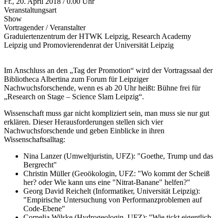
Fr., 20. April 2018 / 0.00 Uhr
Veranstaltungsart
Show
Vortragender / Veranstalter
Graduiertenzentrum der HTWK Leipzig, Research Academy
Leipzig und Promovierendenrat der Universität Leipzig
Im Anschluss an den „Tag der Promotion“ wird der Vortragssaal der
Bibliotheca Albertina zum Forum für Leipziger
Nachwuchsforschende, wenn es ab 20 Uhr heißt: Bühne frei für
„Research on Stage – Science Slam Leipzig“.
Wissenschaft muss gar nicht kompliziert sein, man muss sie nur gut
erklären. Dieser Herausforderungen stellen sich vier
Nachwuchsforschende und geben Einblicke in ihren
Wissenschaftsalltag:
Nina Lanzer (Umweltjuristin, UFZ): "Goethe, Trump und das
Bergrecht"
Christin Müller (Geoökologin, UFZ: "Wo kommt der Scheiß
her? oder Wie kann uns eine "Nitrat-Banane" helfen?"
Georg David Reichelt (Informatiker, Universität Leipzig):
"Empirische Untersuchung von Performanzproblemen auf
Code-Ebene"
Cornelia Wilske (Hydrogeologin, UFZ): "Wie tickt eigentlich