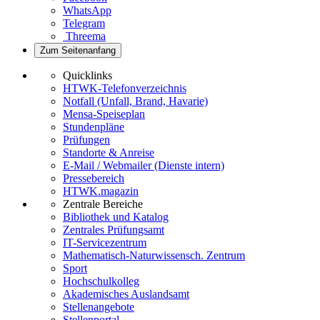
WhatsApp
Telegram
Threema
Zum Seitenanfang
Quicklinks
HTWK-Telefonverzeichnis
Notfall (Unfall, Brand, Havarie)
Mensa-Speiseplan
Stundenpläne
Prüfungen
Standorte & Anreise
E-Mail / Webmailer (Dienste intern)
Pressebereich
HTWK.magazin
Zentrale Bereiche
Bibliothek und Katalog
Zentrales Prüfungsamt
IT-Servicezentrum
Mathematisch-Naturwissensch. Zentrum
Sport
Hochschulkolleg
Akademisches Auslandsamt
Stellenangebote
Stellenportal