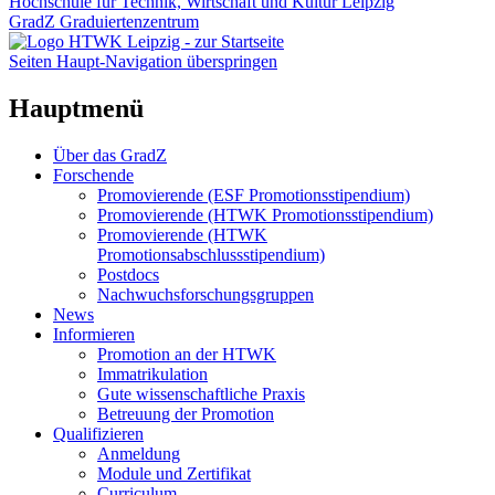
Hochschule für Technik, Wirtschaft und Kultur Leipzig
GradZ Graduiertenzentrum
Seiten Haupt-Navigation überspringen
Hauptmenü
Über das GradZ
Forschende
Promovierende (ESF Promotionsstipendium)
Promovierende (HTWK Promotionsstipendium)
Promovierende (HTWK
Promotionsabschlussstipendium)
Postdocs
Nachwuchsforschungsgruppen
News
Informieren
Promotion an der HTWK
Immatrikulation
Gute wissenschaftliche Praxis
Betreuung der Promotion
Qualifizieren
Anmeldung
Module und Zertifikat
Curriculum