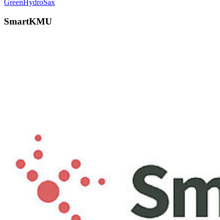
GreenHydroSax
SmartKMU