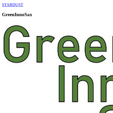
STARDUST
GreenInnoSax