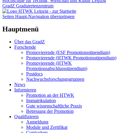
Hochschule für Technik, Wirtschaft und Kultur Leipzig
GradZ Graduiertenzentrum
Seiten Haupt-Navigation überspringen
Hauptmenü
Über das GradZ
Forschende
Promovierende (ESF Promotionsstipendium)
Promovierende (HTWK Promotionsstipendium)
Promovierende (HTWK
Promotionsabschlussstipendium)
Postdocs
Nachwuchsforschungsgruppen
News
Informieren
Promotion an der HTWK
Immatrikulation
Gute wissenschaftliche Praxis
Betreuung der Promotion
Qualifizieren
Anmeldung
Module und Zertifikat
Curriculum