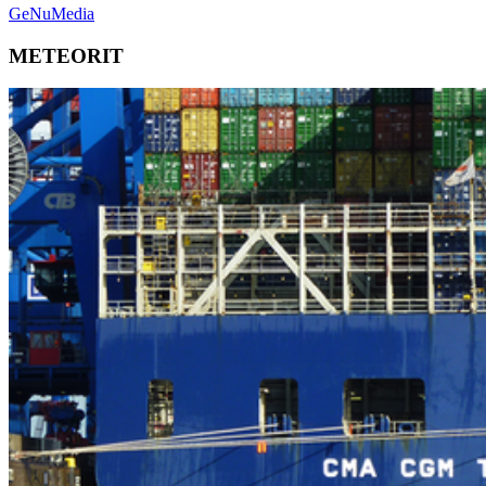
GeNuMedia
METEORIT