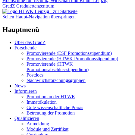
Hochschule für Technik, Wirtschaft und Kultur Leipzig
GradZ Graduiertenzentrum
Seiten Haupt-Navigation überspringen
Hauptmenü
Über das GradZ
Forschende
Promovierende (ESF Promotionsstipendium)
Promovierende (HTWK Promotionsstipendium)
Promovierende (HTWK
Promotionsabschlussstipendium)
Postdocs
Nachwuchsforschungsgruppen
News
Informieren
Promotion an der HTWK
Immatrikulation
Gute wissenschaftliche Praxis
Betreuung der Promotion
Qualifizieren
Anmeldung
Module und Zertifikat
Curriculum