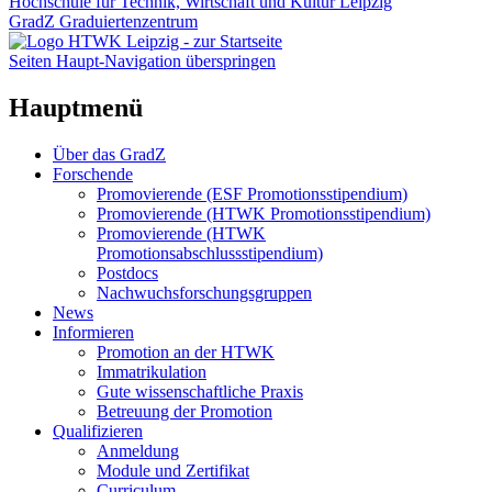
Hochschule für Technik, Wirtschaft und Kultur Leipzig
GradZ Graduiertenzentrum
Seiten Haupt-Navigation überspringen
Hauptmenü
Über das GradZ
Forschende
Promovierende (ESF Promotionsstipendium)
Promovierende (HTWK Promotionsstipendium)
Promovierende (HTWK
Promotionsabschlussstipendium)
Postdocs
Nachwuchsforschungsgruppen
News
Informieren
Promotion an der HTWK
Immatrikulation
Gute wissenschaftliche Praxis
Betreuung der Promotion
Qualifizieren
Anmeldung
Module und Zertifikat
Curriculum