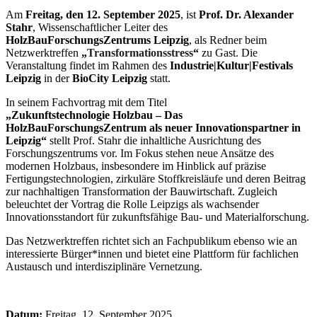
Am
Freitag, den 12. September 2025
, ist
Prof. Dr. Alexander
Stahr
, Wissenschaftlicher Leiter des
HolzBauForschungsZentrums Leipzig
, als Redner beim
Netzwerktreffen
„
Transformationsstress
“
zu Gast. Die
Veranstaltung findet im Rahmen des
Industrie|Kultur|Festivals
Leipzig
in der
BioCity Leipzig
statt.
In seinem Fachvortrag mit dem Titel
„Zukunftstechnologie Holzbau – Das
HolzBauForschungsZentrum als neuer Innovationspartner in
Leipzig“
stellt Prof. Stahr die inhaltliche Ausrichtung des
Forschungszentrums vor. Im Fokus stehen neue Ansätze des
modernen Holzbaus, insbesondere im Hinblick auf präzise
Fertigungstechnologien, zirkuläre Stoffkreisläufe und deren Beitrag
zur nachhaltigen Transformation der Bauwirtschaft. Zugleich
beleuchtet der Vortrag die Rolle Leipzigs als wachsender
Innovationsstandort für zukunftsfähige Bau- und Materialforschung.
Das Netzwerktreffen richtet sich an Fachpublikum ebenso wie an
interessierte Bürger*innen und bietet eine Plattform für fachlichen
Austausch und interdisziplinäre Vernetzung.
Datum:
Freitag, 12. September 2025