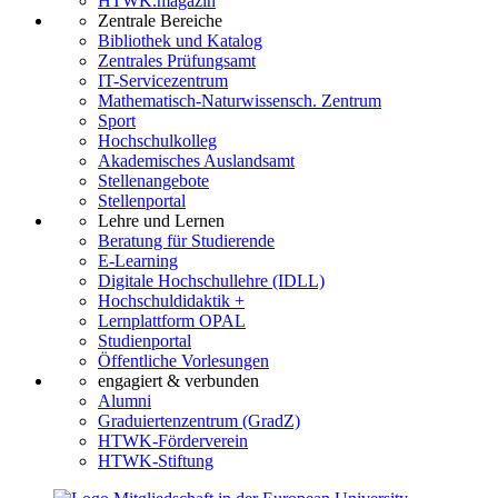
HTWK.magazin
Zentrale Bereiche
Bibliothek und Katalog
Zentrales Prüfungsamt
IT-Servicezentrum
Mathematisch-Naturwissensch. Zentrum
Sport
Hochschulkolleg
Akademisches Auslandsamt
Stellenangebote
Stellenportal
Lehre und Lernen
Beratung für Studierende
E-Learning
Digitale Hochschullehre (IDLL)
Hochschuldidaktik +
Lernplattform OPAL
Studienportal
Öffentliche Vorlesungen
engagiert & verbunden
Alumni
Graduiertenzentrum (GradZ)
HTWK-Förderverein
HTWK-Stiftung