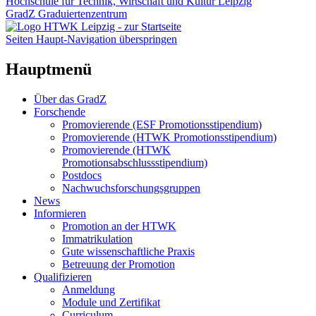
Hochschule für Technik, Wirtschaft und Kultur Leipzig
GradZ Graduiertenzentrum
Seiten Haupt-Navigation überspringen
Hauptmenü
Über das GradZ
Forschende
Promovierende (ESF Promotionsstipendium)
Promovierende (HTWK Promotionsstipendium)
Promovierende (HTWK
Promotionsabschlussstipendium)
Postdocs
Nachwuchsforschungsgruppen
News
Informieren
Promotion an der HTWK
Immatrikulation
Gute wissenschaftliche Praxis
Betreuung der Promotion
Qualifizieren
Anmeldung
Module und Zertifikat
Curriculum