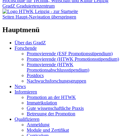
Hochschule für Technik, Wirtschaft und Kultur Leipzig
GradZ Graduiertenzentrum
Seiten Haupt-Navigation überspringen
Hauptmenü
Über das GradZ
Forschende
Promovierende (ESF Promotionsstipendium)
Promovierende (HTWK Promotionsstipendium)
Promovierende (HTWK
Promotionsabschlussstipendium)
Postdocs
Nachwuchsforschungsgruppen
News
Informieren
Promotion an der HTWK
Immatrikulation
Gute wissenschaftliche Praxis
Betreuung der Promotion
Qualifizieren
Anmeldung
Module und Zertifikat
Curriculum