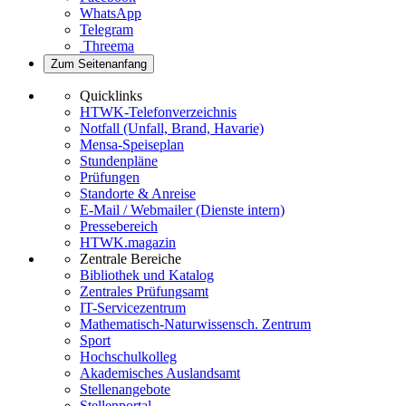
WhatsApp
Telegram
Threema
Zum Seitenanfang
Quicklinks
HTWK-Telefonverzeichnis
Notfall (Unfall, Brand, Havarie)
Mensa-Speiseplan
Stundenpläne
Prüfungen
Standorte & Anreise
E-Mail / Webmailer (Dienste intern)
Pressebereich
HTWK.magazin
Zentrale Bereiche
Bibliothek und Katalog
Zentrales Prüfungsamt
IT-Servicezentrum
Mathematisch-Naturwissensch. Zentrum
Sport
Hochschulkolleg
Akademisches Auslandsamt
Stellenangebote
Stellenportal