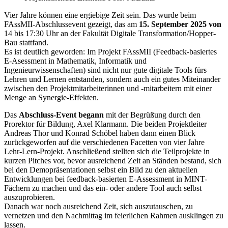
Vier Jahre können eine ergiebige Zeit sein. Das wurde beim
FAssMII-Abschlussevent gezeigt, das am
15. September 2025 von
14 bis 17:30 Uhr an der Fakultät Digitale Transformation/Hopper-
Bau stattfand.
Es ist deutlich geworden: Im Projekt FAssMII (Feedback-basiertes
E-Asessment in Mathematik, Informatik und
Ingenieurwissenschaften) sind nicht nur gute digitale Tools fürs
Lehren und Lernen entstanden, sondern auch ein gutes Miteinander
zwischen den Projektmitarbeiterinnen und -mitarbeitern mit einer
Menge an Synergie-Effekten.
Das
Abschluss-Event begann
mit der Begrüßung durch den
Prorektor für Bildung, Axel Klarmann. Die beiden Projektleiter
Andreas Thor und Konrad Schöbel haben dann einen Blick
zurückgeworfen auf die verschiedenen Facetten von vier Jahre
Lehr-Lern-Projekt. Anschließend stellten sich die Teilprojekte in
kurzen Pitches vor, bevor ausreichend Zeit an Ständen bestand, sich
bei den Demopräsentationen selbst ein Bild zu den aktuellen
Entwicklungen bei feedback-basierten E-Assessment in MINT-
Fächern zu machen und das ein- oder andere Tool auch selbst
auszuprobieren.
Danach war noch ausreichend Zeit, sich auszutauschen, zu
vernetzen und den Nachmittag im feierlichen Rahmen ausklingen zu
lassen.